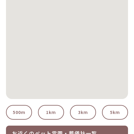
500m
1km
3km
5km
お近くのペット霊園・葬儀社一覧