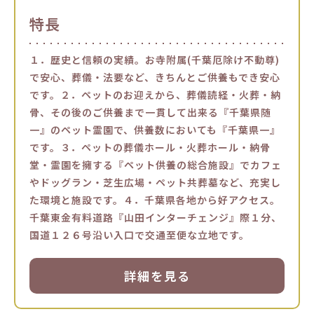
特長
１．歴史と信頼の実績。お寺附属(千葉厄除け不動尊)
で安心、葬儀・法要など、きちんとご供養もでき安心
です。２．ペットのお迎えから、葬儀読経・火葬・納
骨、その後のご供養まで一貫して出来る『千葉県随
一』のペット霊園で、供養数においても『千葉県一』
です。３．ペットの葬儀ホール・火葬ホール・納骨
堂・霊園を擁する『ペット供養の総合施設』でカフェ
やドッグラン・芝生広場・ペット共葬墓など、充実し
た環境と施設です。４．千葉県各地から好アクセス。
千葉東金有料道路『山田インターチェンジ』際１分、
国道１２６号沿い入口で交通至便な立地です。
詳細を見る