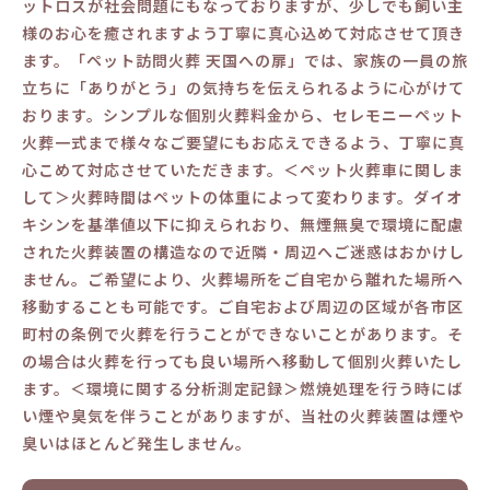
ットロスが社会問題にもなっておりますが、少しでも飼い主
様のお心を癒されますよう丁寧に真心込めて対応させて頂き
ます。「ペット訪問火葬 天国への扉」では、家族の一員の旅
立ちに「ありがとう」の気持ちを伝えられるように心がけて
おります。シンプルな個別火葬料金から、セレモニーペット
火葬一式まで様々なご要望にもお応えできるよう、丁寧に真
心こめて対応させていただきます。＜ペット火葬車に関しま
して＞火葬時間はペットの体重によって変わります。ダイオ
キシンを基準値以下に抑えられおり、無煙無臭で環境に配慮
された火葬装置の構造なので近隣・周辺へご迷惑はおかけし
ません。ご希望により、火葬場所をご自宅から離れた場所へ
移動することも可能です。ご自宅および周辺の区域が各市区
町村の条例で火葬を行うことができないことがあります。そ
の場合は火葬を行っても良い場所へ移動して個別火葬いたし
ます。＜環境に関する分析測定記録＞燃焼処理を行う時にば
い煙や臭気を伴うことがありますが、当社の火葬装置は煙や
臭いはほとんど発生しません。