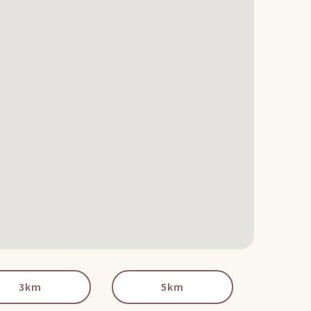
3km
5km