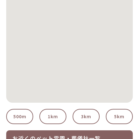
500m
1km
3km
5km
お近くのペット霊園・葬儀社一覧