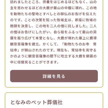
訪れましたところ、供養をはじめるほどもなく、山の
主を思わせるほどの大鹿が厳山の中腹に現れ、この地
を動物たちの聖地とすべしとの御仏のお告げを伝えた
のです。ことの次第を知った牧場主は、即座に牧場の
閉鎖を決意し、この地を二人の僧に託しました。二人
の僧はお告げにしたがい、自ら槌をふるって厳山の洞
窟を掘り広げて本堂となし、大鹿が現れた厳上に鹿導
観音菩薩像を建立。かくして、「動物たちのお寺 常
拈寺」が開山されたのです。現在も、常拈寺を見守る
かのように観音菩薩像の膝下に吃立する大鹿を朝霧の
中に垣間見ることができます。
詳細を見る
となみのペット葬儀社