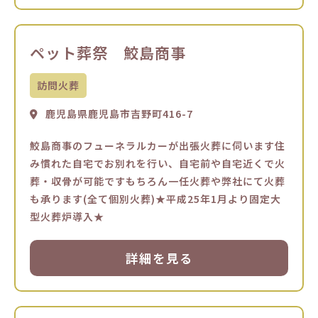
ペット葬祭 鮫島商事
訪問火葬
鹿児島県鹿児島市吉野町416-7
鮫島商事のフューネラルカーが出張火葬に伺います住
み慣れた自宅でお別れを行い、自宅前や自宅近くで火
葬・収骨が可能ですもちろん一任火葬や弊社にて火葬
も承ります(全て個別火葬)★平成25年1月より固定大
型火葬炉導入★
詳細を見る