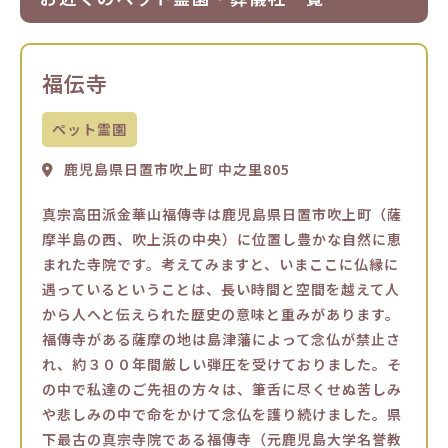
福伝寺
ペット霊園
鹿児島県日置市吹上町 中之里805
真宗高田派金華山福傳寺は鹿児島県日置市吹上町（薩
摩半島の西、吹上浜の中央）に位置し豊かな自然に恵
まれた寺院です。考えてみますと、いまここに仏縁に
遇っているということは、長い時間と空間を越えて人
から人へと伝えられた歴史の意味と重みがあります。
福傳寺がある薩摩の地は島津藩によって念仏が禁止さ
れ、約３００年間厳しい弾圧を受けておりました。そ
の中で私達のご先祖の方々は、筆舌に尽くせぬ苦しみ
や悲しみの中で命をかけて念仏を護り続けました。県
下最古の真宗寺院である福傳寺（元鹿児島大学名誉教