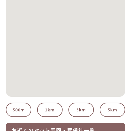
500m
1km
3km
5km
お近くのペット霊園・葬儀社一覧