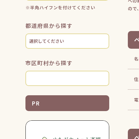
への
※半角ハイフンを付けてください
ので
都道府県から探す
名
市区町村から探す
住
電
PR