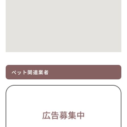
ペット関連業者