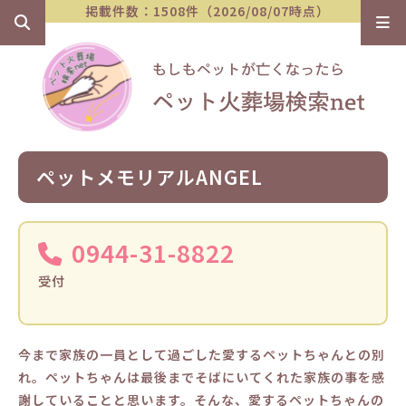
掲載件数：1508件（2026/08/07時点）
ペットメモリアルANGEL
0944-31-8822
受付
今まで家族の一員として過ごした愛するペットちゃんとの別
れ。ペットちゃんは最後までそばにいてくれた家族の事を感
謝していることと思います。そんな、愛するペットちゃんの