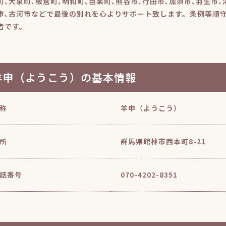
町､大泉町､板倉町､明和町､邑楽町､熊谷市､行田市､加須市､羽生市､
市､古河市などで最後の別れを心よりサポート致します。条例等順
者です。
羊申（ようこう）の基本情報
称
羊申（ようこう）
所
群馬県館林市西本町8-21
話番号
070-4202-8351