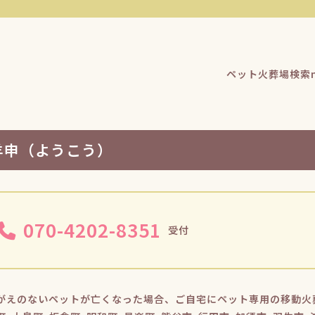
ペット火葬場検索n
羊申（ようこう）
070-4202-8351
受付
がえのないペットが亡くなった場合、ご自宅にペット専用の移動火