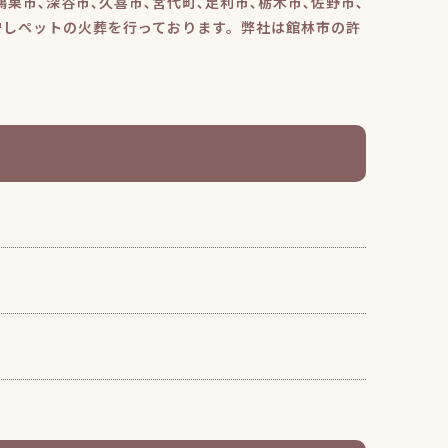
鴻巣市､深谷市､久喜市､宮代町､足利市､栃木市､佐野市､
守しペットの火葬を行っております。弊社は館林市の許