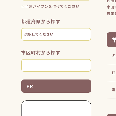
代田
※半角ハイフンを付けてください
小山
可業
都道府県から探す
市区町村から探す
名
住
PR
電