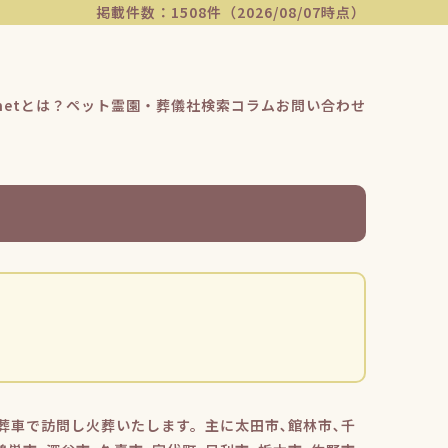
掲載件数：1508件（2026/08/07時点）
etとは？
ペット霊園・葬儀社検索
コラム
お問い合わせ
葬車で訪問し火葬いたします。主に太田市､館林市､千