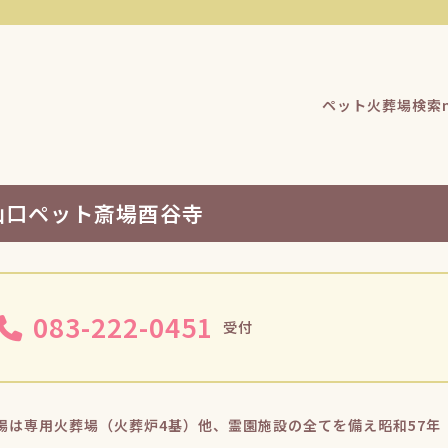
ペット火葬場検索n
山口ペット斎場酉谷寺
083-222-0451
受付
場は専用火葬場（火葬炉4基）他、霊園施設の全てを備え昭和57年